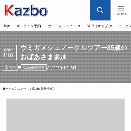
Click Here
Top
オンライン予約
サーフィンスクール
SUP（サップ）
ウミガ
ウミガメシュノーケルツアー85歳の
2026
4/18
おばあさま参加
広告
Kazbo最新情報
2026年4月18日
ホーム
ニュース
Kazbo最新情報